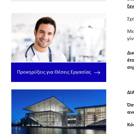
ξε
Σχ
Με
γίν
Δικ
έτ
σημ
Προκηρύξεις για Θέσεις Εργασίας
ΔΙ
Όσ
αν
Κό