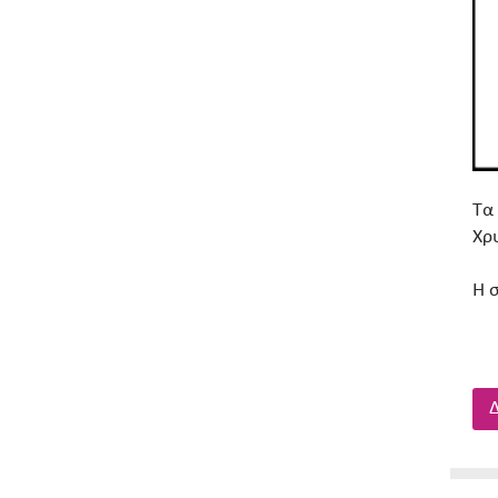
Τα
Χρ
Η 
Δ