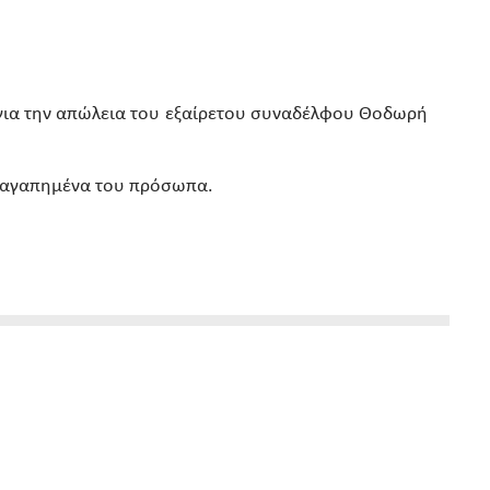
α για την απώλεια του εξαίρετου συναδέλφου Θοδωρή
τα αγαπημένα του πρόσωπα.