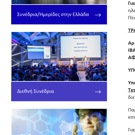
Γι
ηλε
Συνέδρια/Ημερίδες στην Ελλάδα
Πε
ΤΡ
Αρ
ΙΒ
ΑΦ
ΥΠ
Υπ
Τε
Διεθνή Συνέδρια
δι
Πα
ema
Γι