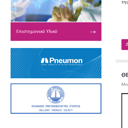
τη
Επιστημονικό Υλικό
Δ
Θ
Mon