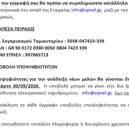
α την εγγραφή σας θα πρέπει να συμπληρώσετε κατάλληλ
κτρονικά στο email της Εταιρείας
info@epnel.gr
, μαζί με τη
ιραιώς.
ΑΠΕΖΑ ΠΕΙΡΑΙΩΣ
. λογαριασμού Ταμιευτηρίου : 5038-047423-339
ΑΝ : GR 90 0172 0380 0050 3804 7423 339
Μ ΕΠΝΕΛ : 997865713
ΟΒΟΛΗ ΥΠΟΨΗΦΙΟΤΗΤΩΝ
οψηφιότητες για την ανάδειξη νέων μελών θα γίνονται δ
τάρτη 30/09/2026.
Η υποβολή μπορεί να γίνει είτε δια ζ
εύθυνση ηλεκτρονικού ταχυδρομείου :
info@epnel.gr
,
έως τα
ράκληση σε κάθε έγγραφο υποβολής υποψηφιότητας να αν
il).
α οποιαδήποτε επιπλέον πληροφορία ή διευκρίνιση χρειαστ