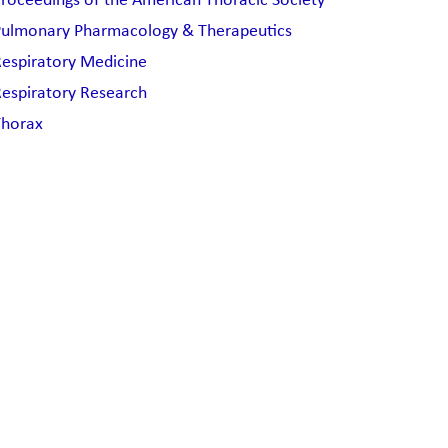
roceedings of the American Thoracic Society
ulmonary Pharmacology & Therapeutics
espiratory Medicine
espiratory Research
horax