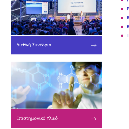
P
P
R
R
T
Διεθνή Συνέδρια
Επιστημονικό Υλικό