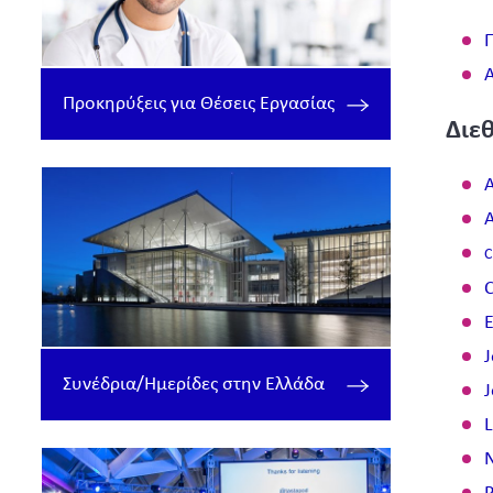
Α
Προκηρύξεις για Θέσεις Εργασίας
Διε
A
A
C
C
E
J
Συνέδρια/Ημερίδες στην Ελλάδα
J
L
N