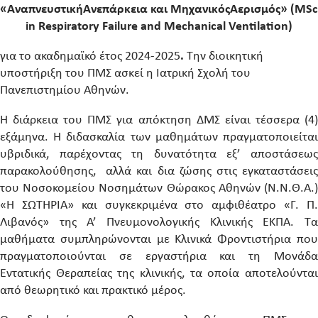
«
Αναπνευστική
Ανεπάρκεια
και
Μηχανικός
Αερισμός
» (MSc
in Respiratory Failure and Mechanical Ventilation)
για το ακαδημαϊκό έτος 2024-2025
.
Την διοικητική
υποστήριξη του ΠΜΣ ασκεί η Ιατρική Σχολή του
Πανεπιστημίου Αθηνών.
Η διάρκεια του ΠΜΣ για απόκτηση ΔΜΣ είναι τέσσερα (4)
εξάμηνα. Η διδασκαλία των μαθημάτων πραγματοποιείται
υβριδικά, παρέχοντας τη δυνατότητα εξ’ αποστάσεως
παρακολούθησης, αλλά και δια ζώσης στις εγκαταστάσεις
του Νοσοκομείου Νοσημάτων Θώρακος Αθηνών (Ν.Ν.Θ.Α.)
«Η ΣΩΤΗΡΙΑ» και συγκεκριμένα στο αμφιθέατρο «Γ. Π.
Λιβανός» της Α’ Πνευμονολογικής Κλινικής ΕΚΠΑ. Τα
μαθήματα συμπληρώνονται με Κλινικά Φροντιστήρια που
πραγματοποιούνται σε εργαστήρια και τη Μονάδα
Εντατικής Θεραπείας της κλινικής, τα οποία αποτελούνται
από θεωρητικό και πρακτικό μέρος.