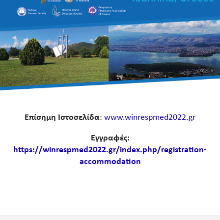
Επίσημη Ιστοσελίδα
:
www.winrespmed2022.gr
Εγγραφές:
https://winrespmed2022.gr/index.php/registration-
accommodation