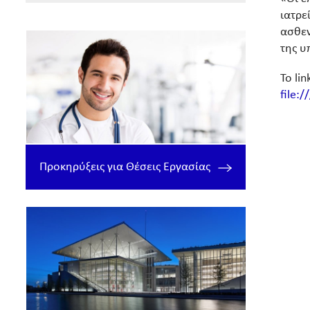
ιατρε
ασθεν
της υ
Το li
file:
Προκηρύξεις για Θέσεις Εργασίας